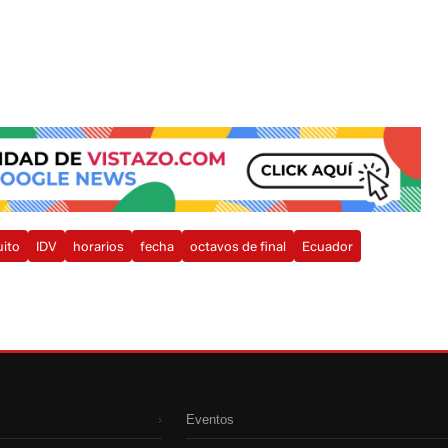
uito
IDV
horarios
fecha
octavos de final
Ecuador
Eventos
›