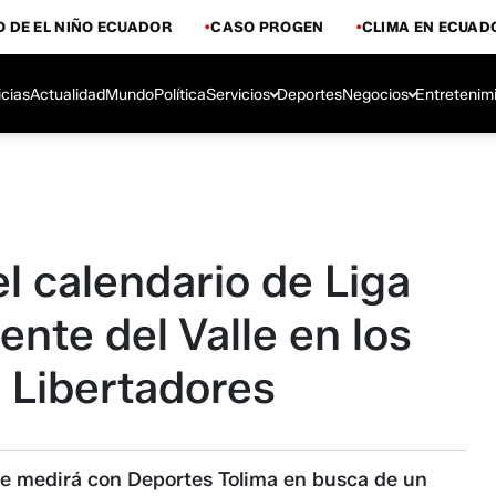
 DE EL NIÑO ECUADOR
CASO PROGEN
CLIMA EN ECUAD
icias
Actualidad
Mundo
Política
Servicios
Deportes
Negocios
Entretenim
 calendario de Liga
nte del Valle en los
a Libertadores
 se medirá con Deportes Tolima en busca de un