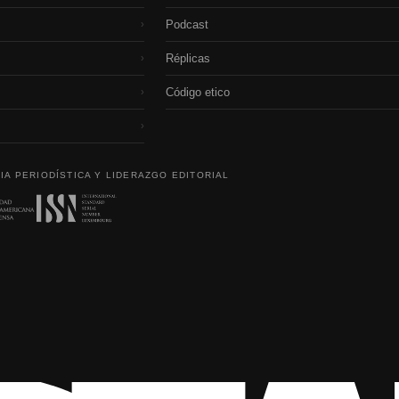
Podcast
›
Réplicas
›
Código etico
›
›
IA PERIODÍSTICA Y LIDERAZGO EDITORIAL