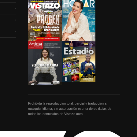
›
›
›
Prohibida la reproducción total, parcial y traducción a
cualquier idioma, sin autorización escrita de su titular, de
todos los contenidos de Vistazo.com.