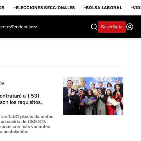
OR
ELECCIONES SECCIONALES
BOLSA LABORAL
VI
iento
Tendencias
Suscríbete
026
ontratará a 1.531
on los requisitos,
r
las 1.531 plazas docentes
 un sueldo de USD 817.
s zonas con más vacantes
u postulación.