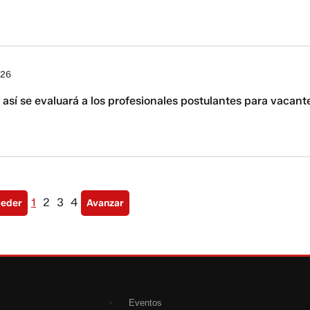
026
sí se evaluará a los profesionales postulantes para vacant
1
2
3
4
ceder
Avanzar
Eventos
›