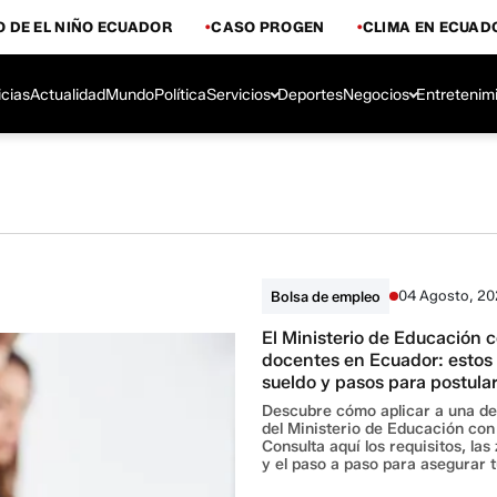
 DE EL NIÑO ECUADOR
CASO PROGEN
CLIMA EN ECUAD
icias
Actualidad
Mundo
Política
Servicios
Deportes
Negocios
Entretenim
04 Agosto, 2
Bolsa de empleo
El Ministerio de Educación c
docentes en Ecuador: estos s
sueldo y pasos para postula
Descubre cómo aplicar a una de 
del Ministerio de Educación con
Consulta aquí los requisitos, la
y el paso a paso para asegurar t