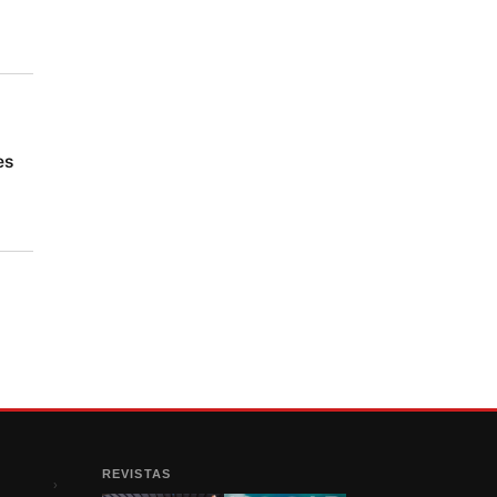
es
REVISTAS
›