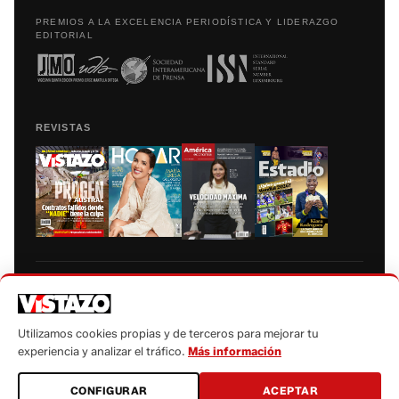
PREMIOS A LA EXCELENCIA PERIODÍSTICA Y LIDERAZGO
EDITORIAL
REVISTAS
Prohibida la reproducción total, parcial y traducción a cualquier idioma, sin
autorización escrita de su titular, de todos los contenidos de Vistazo.com.
Utilizamos cookies propias y de terceros para mejorar tu
experiencia y analizar el tráfico.
Más información
CONFIGURAR
ACEPTAR