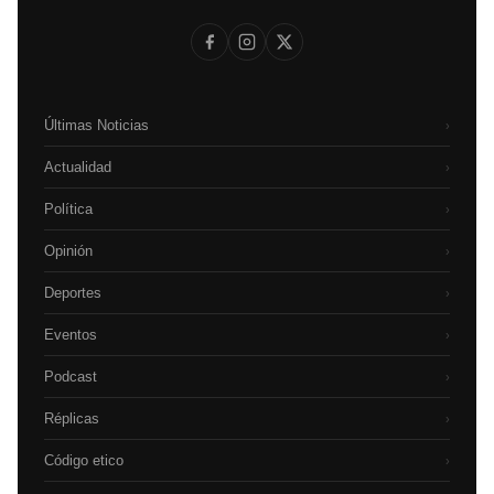
Últimas Noticias
›
Actualidad
›
Política
›
Opinión
›
Deportes
›
Eventos
›
Podcast
›
Réplicas
›
Código etico
›