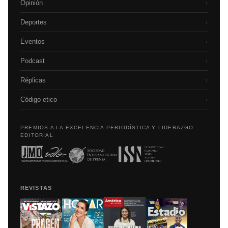
Opinión
›
Deportes
›
Eventos
›
Podcast
›
Réplicas
›
Código etico
›
PREMIOS A LA EXCELENCIA PERIODÍSTICA Y LIDERAZGO
EDITORIAL
REVISTAS