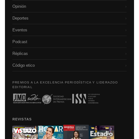
Opinión
›
Deportes
›
Eventos
›
Podcast
›
Réplicas
›
Código etico
›
PREMIOS A LA EXCELENCIA PERIODÍSTICA Y LIDERAZGO
EDITORIAL
REVISTAS