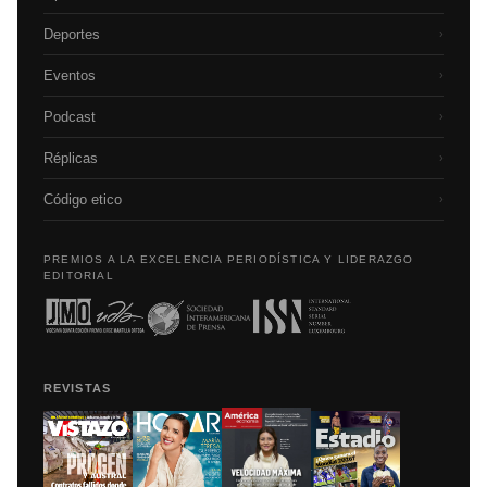
Deportes
›
Eventos
›
Podcast
›
Réplicas
›
Código etico
›
PREMIOS A LA EXCELENCIA PERIODÍSTICA Y LIDERAZGO
EDITORIAL
REVISTAS