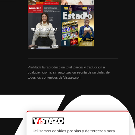
Prohibida la reproducción total, parcial y traducción a
cualquier idioma, sin autorización escrita de su titular, de
todos los contenidos de Vistazo.com.
Utilizamos cookies propias y de terceros para