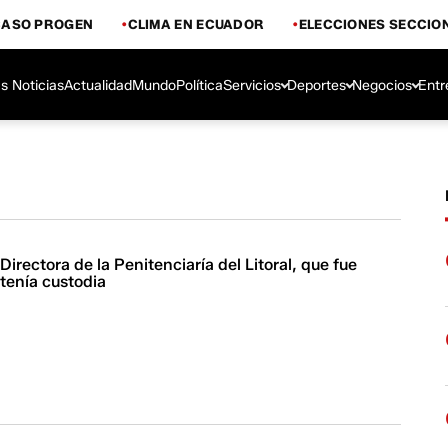
CASO PROGEN
CLIMA EN ECUADOR
ELECCIONES SECCIO
s Noticias
Actualidad
Mundo
Política
Servicios
Deportes
Negocios
Entr
Directora de la Penitenciaría del Litoral, que fue
tenía custodia