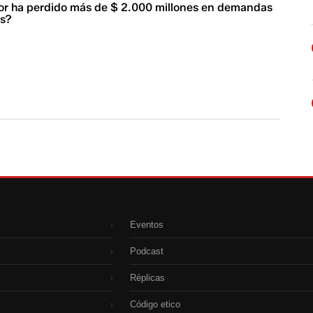
r ha perdido más de $ 2.000 millones en demandas
es?
Eventos
›
Podcast
›
Réplicas
›
Código etico
›