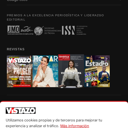
PREMIOS A LA EXCELENCIA PERIODÍSTICA Y LIDERAZGO
EDITORIAL
REVISTAS
Prohibida la reproducción total, parcial y traducción a cualquier idioma, sin
autorización escrita de su titular, de todos los contenidos de Vistazo.com.
Utilizamos cookies propias y de terceros para mejorar tu
experiencia y analizar el tráfico.
Más información