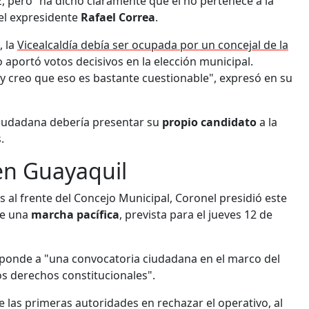
ez, pero “ha dicho claramente que él no pertenece a la
el expresidente
Rafael Correa
.
, la
Vicealcaldía debía ser ocupada por un concejal de la
 aportó votos decisivos en la elección municipal.
 y creo que eso es bastante cuestionable", expresó en su
Ciudadana debería presentar su
propio
candidato
a la
.
en Guayaquil
 al frente del Concejo Municipal, Coronel presidió este
de una
marcha
pacífica
, prevista para el jueves 12 de
esponde a "una convocatoria ciudadana en el marco del
los derechos constitucionales".
e las primeras autoridades en rechazar el operativo, al