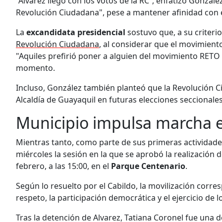
“Alvarez llegó con los votos de la RC”, enfatizó Gonzál
Revolución Ciudadana", pese a mantener afinidad con 
La
excandidata presidencial
sostuvo que, a su criterio
Revolución Ciudadana
, al considerar que el movimiento
"Aquiles prefirió poner a alguien del movimiento RETO
momento.
Incluso, González también planteó que la Revolución 
Alcaldía de Guayaquil en futuras elecciones seccionales
Municipio impulsa marcha 
Mientras tanto, como parte de sus primeras actividades
miércoles la sesión en la que se aprobó la realización 
febrero, a las 15:00, en el
Parque Centenario
.
Según lo resuelto por el Cabildo, la movilización corr
respeto, la participación democrática y el ejercicio de 
Tras la detención de Alvarez, Tatiana Coronel fue una d