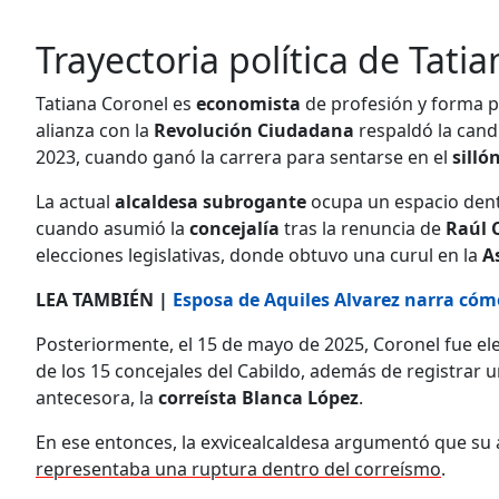
Trayectoria política de Tati
Tatiana Coronel es
economista
de profesión y forma p
alianza con la
Revolución Ciudadana
respaldó la can
2023, cuando ganó la carrera para sentarse en el
silló
La actual
alcaldesa subrogante
ocupa un espacio dent
cuando asumió la
concejalía
tras la renuncia de
Raúl 
elecciones legislativas, donde obtuvo una curul en la
A
LEA TAMBIÉN |
Esposa de Aquiles Alvarez narra cóm
Posteriormente, el 15 de mayo de 2025, Coronel fue el
de los 15 concejales del Cabildo, además de registrar 
antecesora, la
correísta Blanca López
.
En ese entonces, la exvicealcaldesa argumentó que su
representaba una ruptura dentro del correísmo
.