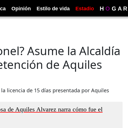
H
O
G
A
R
ica
Opinión
Estilo de vida
Estadio
onel? Asume la Alcaldía
etención de Aquiles
 la licencia de 15 días presentada por Aquiles
osa de Aquiles Alvarez narra cómo fue el