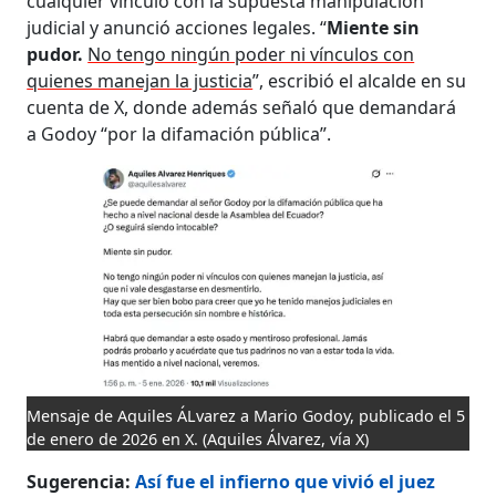
cualquier vínculo con la supuesta manipulación
judicial y anunció acciones legales. “
Miente sin
pudor.
No tengo ningún poder ni vínculos con
quienes manejan la justicia
”, escribió el alcalde en su
cuenta de X, donde además señaló que demandará
a Godoy “por la difamación pública”.
Mensaje de Aquiles ÁLvarez a Mario Godoy, publicado el 5
de enero de 2026 en X.
(Aquiles Álvarez, vía X)
Sugerencia:
Así fue el infierno que vivió el juez