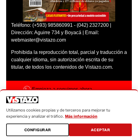
Teléfono: (+593) 985860991 - (042) 2327200 |
Dirección: Aguirre 734 y Boyacá | Email:
webmaster@vistazo.com
Prohibida la reproducción total, parcial y traducción a
cualquier idioma, sin autorización escrita de su
titular, de todos los contenidos de Vistazo.com.
Empieza a seguirnos ahora
Activar notificaciones
Utilizamos cookies propias y de terceros para mejorar tu
Código ética
experiencia y analizar el tráfico.
Más información
Sugerencias a:
CONFIGURAR
ACEPTAR
sugerencias@vistazo.com