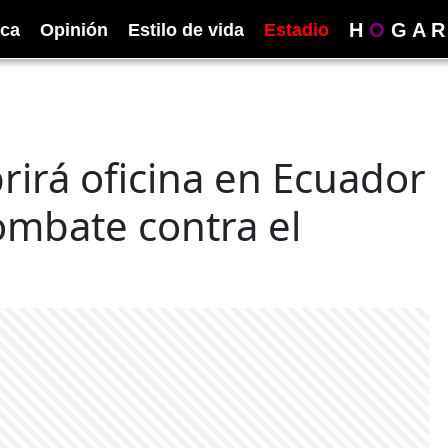
H
O
G
A
R
ica
Opinión
Estilo de vida
Estadio
rirá oficina en Ecuador
ombate contra el