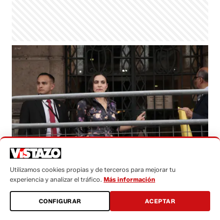
Fotografía de la segunda mandataria Verónica Abad, a las
Utilizamos cookies propias y de terceros para mejorar tu
afueras de la sede de la Vicepresidencia.
(HENRY LAPO /
experiencia y analizar el tráfico.
Más información
API)
CONFIGURAR
ACEPTAR
Kevin Hidalgo
lunes, 23 diciembre 2024 - 20:57