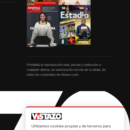
Prohibida la reproducción total, parcial y traducción a
cualquier idioma, sin autorización escrita de su titular, de
todos los contenidos de Vistazo.com.
Utilizamos cookies propias y de terceros para