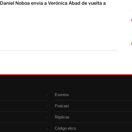
 Daniel Noboa envía a Verónica Abad de vuelta a
Eventos
›
Podcast
›
Réplicas
›
Código etico
›