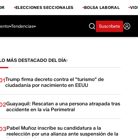
OR
ELECCIONES SECCIONALES
BOLSA LABORAL
VI
iento
Tendencias
Suscríbete
LO MÁS DESTACADO DEL DÍA
Trump firma decreto contra el "turismo" de
01
ciudadanía por nacimiento en EEUU
Guayaquil: Rescatan a una persona atrapada tras
02
accidente en la vía Perimetral
Pabel Muñoz inscribe su candidatura a la
03
reelección por una alianza ante suspensión de la