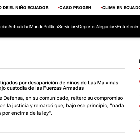
 DE EL NIÑO ECUADOR
CASO PROGEN
CLIMA EN ECUAD
icias
Actualidad
Mundo
Política
Servicios
Deportes
Negocios
Entretenim
stigados por desaparición de niños de Las Malvinas
ajo custodia de las Fuerzas Armadas
 de Defensa, en su comunicado, reiteró su compromiso
on la justicia y remarcó que, bajo ese principio, "nada
á por encima de la ley".