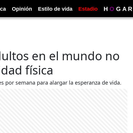
H
O
G
A
R
ica
Opinión
Estilo de vida
Estadio
dultos en el mundo no
idad física
ces por semana para alargar la esperanza de vida.