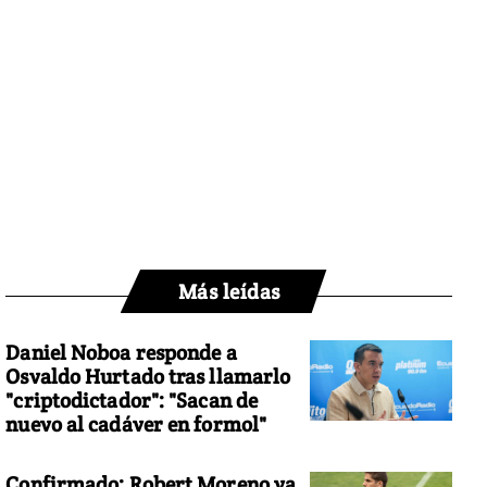
Más leídas
Daniel Noboa responde a
Osvaldo Hurtado tras llamarlo
"criptodictador": "Sacan de
nuevo al cadáver en formol"
Confirmado: Robert Moreno ya