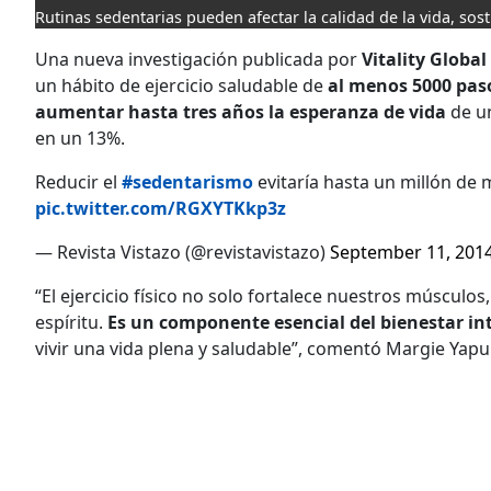
Rutinas sedentarias pueden afectar la calidad de la vida, sos
Una nueva investigación publicada por
Vitality Globa
un hábito de ejercicio saludable de
al menos 5000 paso
aumentar hasta tres años la esperanza de vida
de un
en un 13%.
Reducir el
#sedentarismo
evitaría hasta un millón de 
pic.twitter.com/RGXYTKkp3z
— Revista Vistazo (@revistavistazo)
September 11, 201
“El ejercicio físico no solo fortalece nuestros músculo
espíritu.
Es un componente esencial del bienestar int
vivir una vida plena y saludable”, comentó Margie Yapur 