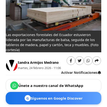
Las exportaciones forestales del Ecuador estuvieron
liderada por las manufacturas de balsa, seguida de los
tableros de madera, papel y cartón, teca y muebles.
(Foto
cortesía)
Sandra Armijos Medrano
martes, 24 febrero 2026 - 11:06
Activar Notificaciones
Únete a nuestro canal de WhatsApp
G
Síguenos en Google Discover