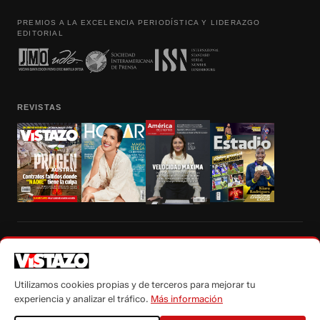
PREMIOS A LA EXCELENCIA PERIODÍSTICA Y LIDERAZGO
EDITORIAL
REVISTAS
Prohibida la reproducción total, parcial y traducción a cualquier idioma, sin
autorización escrita de su titular, de todos los contenidos de Vistazo.com.
Utilizamos cookies propias y de terceros para mejorar tu
experiencia y analizar el tráfico.
Más información