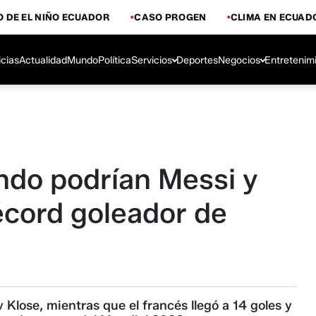
 DE EL NIÑO ECUADOR
CASO PROGEN
CLIMA EN ECUAD
icias
Actualidad
Mundo
Política
Servicios
Deportes
Negocios
Entretenim
do podrían Messi y
écord goleador de
v Klose, mientras que el francés llegó a 14 goles y