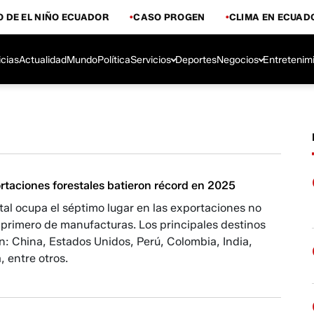
 DE EL NIÑO ECUADOR
CASO PROGEN
CLIMA EN ECUAD
icias
Actualidad
Mundo
Política
Servicios
Deportes
Negocios
Entretenim
rtaciones forestales batieron récord en 2025
stal ocupa el séptimo lugar en las exportaciones no
l primero de manufacturas. Los principales destinos
: China, Estados Unidos, Perú, Colombia, India,
 entre otros.