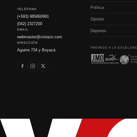
Política
TELÉFONO
(+593) 985860991
Opinión
(042) 2327200
EMAIL
Deportes
webmaster@vistazo.com
DIRECCIÓN
PREMIOS A LA EXCELENC
Aguirre 734 y Boyacá