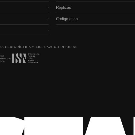
Réplicas
›
Código etico
›
›
IA PERIODÍSTICA Y LIDERAZGO EDITORIAL