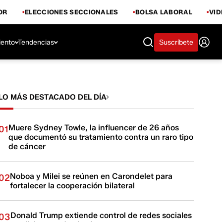
OR
ELECCIONES SECCIONALES
BOLSA LABORAL
VI
iento
Tendencias
Suscríbete
LO MÁS DESTACADO DEL DÍA
Muere Sydney Towle, la influencer de 26 años
01
que documentó su tratamiento contra un raro tipo
de cáncer
Noboa y Milei se reúnen en Carondelet para
02
fortalecer la cooperación bilateral
Donald Trump extiende control de redes sociales
03