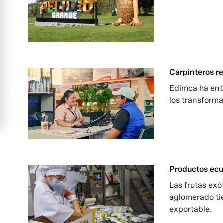
Carpinteros re
Edimca ha ent
los transform
Productos ecu
Las frutas exó
aglomerado ti
exportable.