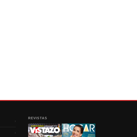
REVISTAS
›
›