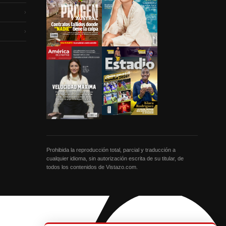
›
›
Prohibida la reproducción total, parcial y traducción a
cualquier idioma, sin autorización escrita de su titular, de
todos los contenidos de Vistazo.com.