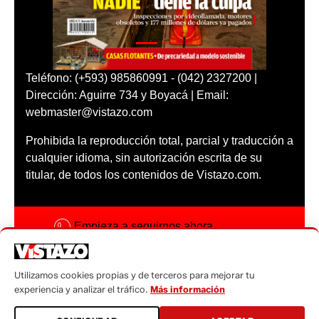
Teléfono: (+593) 985860991 - (042) 2327200 |
Dirección: Aguirre 734 y Boyacá | Email:
webmaster@vistazo.com
Prohibida la reproducción total, parcial y traducción a
cualquier idioma, sin autorización escrita de su
titular, de todos los contenidos de Vistazo.com.
Empieza a seguirnos ahora
Activar notificaciones
Utilizamos cookies propias y de terceros para mejorar tu
Código ética
experiencia y analizar el tráfico.
Más información
Sugerencias a: