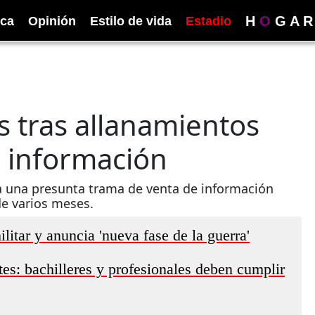
H
O
G
A
R
ica
Opinión
Estilo de vida
Estadio
s tras allanamientos
e información
da una presunta trama de venta de información
de varios meses.
itar y anuncia 'nueva fase de la guerra'
tes: bachilleres y profesionales deben cumplir