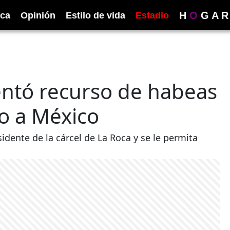
H
O
G
A
R
ica
Opinión
Estilo de vida
Estadio
entó recurso de habeas
lo a México
idente de la cárcel de La Roca y se le permita