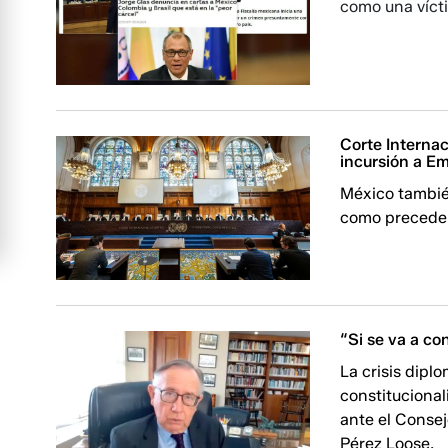
como una víct
Corte Internac
incursión a E
México también
como preceden
“Si se va a c
La crisis dipl
constitucional
ante el Conse
Pérez Loose.