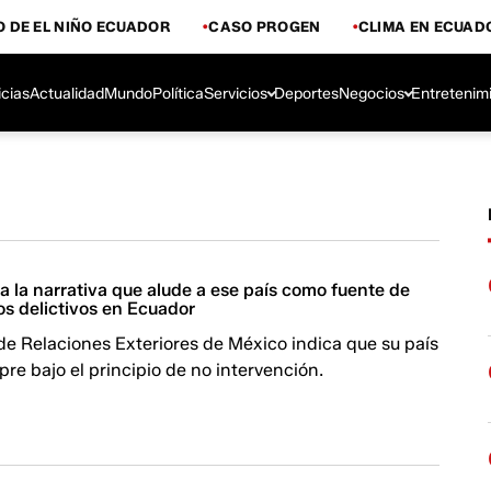
 DE EL NIÑO ECUADOR
CASO PROGEN
CLIMA EN ECUAD
icias
Actualidad
Mundo
Política
Servicios
Deportes
Negocios
Entretenim
 la narrativa que alude a ese país como fuente de
os delictivos en Ecuador
de Relaciones Exteriores de México indica que su país
pre bajo el principio de no intervención.