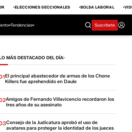
OR
ELECCIONES SECCIONALES
BOLSA LABORAL
VI
iento
Tendencias
Suscríbete
LO MÁS DESTACADO DEL DÍA
El principal abastecedor de armas de los Chone
01
Killers fue aprehendido en Daule
Amigos de Fernando Villavicencio recordaron los
02
tres años de su asesinato
Consejo de la Judicatura aprobó el uso de
03
avatares para proteger la identidad de los jueces