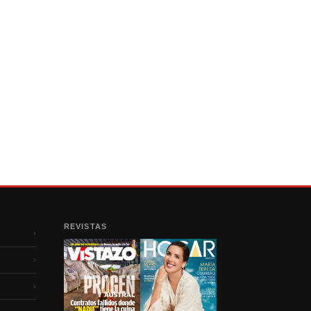
REVISTAS
›
›
›