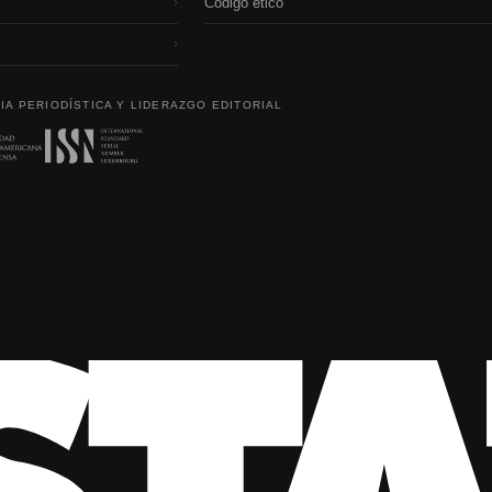
Código etico
›
›
IA PERIODÍSTICA Y LIDERAZGO EDITORIAL