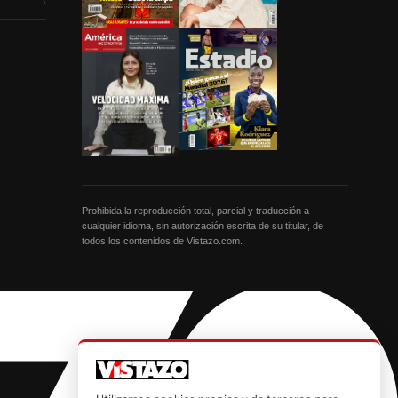
›
Prohibida la reproducción total, parcial y traducción a
cualquier idioma, sin autorización escrita de su titular, de
todos los contenidos de Vistazo.com.