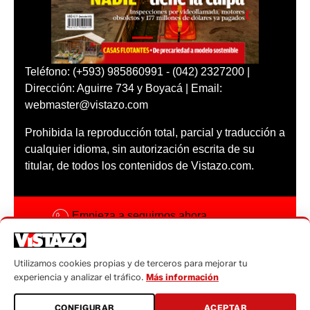
Teléfono: (+593) 985860991 - (042) 2327200 |
Dirección: Aguirre 734 y Boyacá | Email:
webmaster@vistazo.com
Prohibida la reproducción total, parcial y traducción a
cualquier idioma, sin autorización escrita de su
titular, de todos los contenidos de Vistazo.com.
Empieza a seguirnos ahora
Activar notificaciones
Utilizamos cookies propias y de terceros para mejorar tu
Código ética
experiencia y analizar el tráfico.
Más información
Sugerencias a:
CONFIGURAR
ACEPTAR
sugerencias@vistazo.com