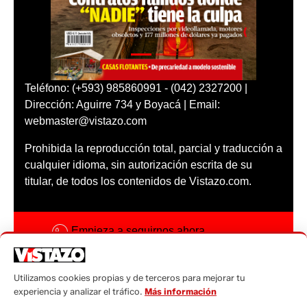
Teléfono: (+593) 985860991 - (042) 2327200 |
Dirección: Aguirre 734 y Boyacá | Email:
webmaster@vistazo.com
Prohibida la reproducción total, parcial y traducción a
cualquier idioma, sin autorización escrita de su
titular, de todos los contenidos de Vistazo.com.
Empieza a seguirnos ahora
Activar notificaciones
Utilizamos cookies propias y de terceros para mejorar tu
Código ética
experiencia y analizar el tráfico.
Más información
Sugerencias a: