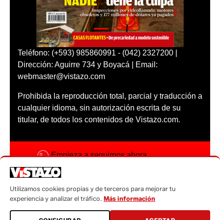
Teléfono: (+593) 985860991 - (042) 2327200 |
Dirección: Aguirre 734 y Boyacá | Email:
webmaster@vistazo.com
Prohibida la reproducción total, parcial y traducción a
cualquier idioma, sin autorización escrita de su
titular, de todos los contenidos de Vistazo.com.
Empieza a seguirnos ahora
Activar notificaciones
Utilizamos cookies propias y de terceros para mejorar tu
Código ética
experiencia y analizar el tráfico.
Más información
Sugerencias a: