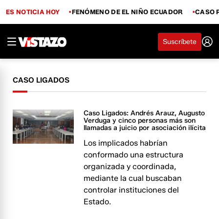
ES NOTICIA HOY
FENÓMENO DE EL NIÑO ECUADOR
CASO 
Suscríbete
CASO LIGADOS
Caso Ligados: Andrés Arauz, Augusto
Verduga y cinco personas más son
llamadas a juicio por asociación ilícita
Los implicados habrían
conformado una estructura
organizada y coordinada,
mediante la cual buscaban
controlar instituciones del
Estado.