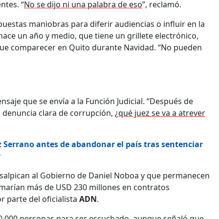
ntes. “
No se dijo ni una palabra de eso
”, reclamó.
uestas maniobras para diferir audiencias o influir en la
ace un año y medio, que tiene un grillete electrónico,
 que comparecer en Quito durante Navidad. “No pueden
mensaje que se envía a la Función Judicial. “Después de
a denuncia clara de corrupción,
¿qué juez se va a atrever
uez Serrano antes de abandonar el país tras sentenciar
y
 salpican al Gobierno de Daniel Noboa y que permanecen
umarían más de USD 230 millones en contratos
 parte del oficialista
ADN
.
 50.000 personas para ser escuchado, aunque señaló que