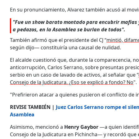
En su pronunciamiento, Alvarez también acusó al movim
"Fue un show barato montado para encubrir mafias y 
a pedazos, en la Asamblea se burlan de todos".
También afirmó que el presidente del CJ “
mintió, difam
según dijo— constituiría una causal de nulidad.
El alcalde cuestionó que, durante la comparecencia, no
anticorrupción, Carlos Serrano, sobre presuntas presio
serbio en un caso de lavado de activos, al señalar que “
Consejo de la Judicatura. ¿Eso se explicó a fondo? No
".
"Prefirieron atacar a quienes pusieron el conflicto de i
REVISE TAMBIÉN |
Juez Carlos Serrano rompe el sil
Asamblea
Asimismo, mencionó a
Henry Gaybor
—a quien identif
Consejo de la Judicatura en Pichincha— y recordó que