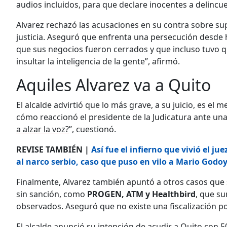
audios incluidos, para que declare inocentes a delincue
Alvarez rechazó las acusaciones en su contra sobre sup
justicia. Aseguró que enfrenta una persecución desde h
que sus negocios fueron cerrados y que incluso tuvo
insultar la inteligencia de la gente”, afirmó.
Aquiles Alvarez va a Quito
El alcalde advirtió que lo más grave, a su juicio, es el 
cómo reaccionó el presidente de la Judicatura ante un
a alzar la voz?
”, cuestionó.
REVISE TAMBIÉN |
Así fue el infierno que vivió el j
al narco serbio, caso que puso en vilo a Mario Godo
Finalmente, Alvarez también apuntó a otros casos que
sin sanción, como
PROGEN, ATM y Healthbird
, que s
observados. Aseguró que no existe una fiscalización por
El alcalde anunció su intención de acudir a Quito con