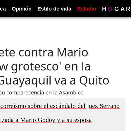
H
O
G
A
R
ica
Opinión
Estilo de vida
Estadio
ete contra Mario
w grotesco' en la
Guayaquil va a Quito
 su comparecencia en la Asamblea
correísmo sobre el escándalo del juez Serrano
nizada a Mario Godoy y a su esposa