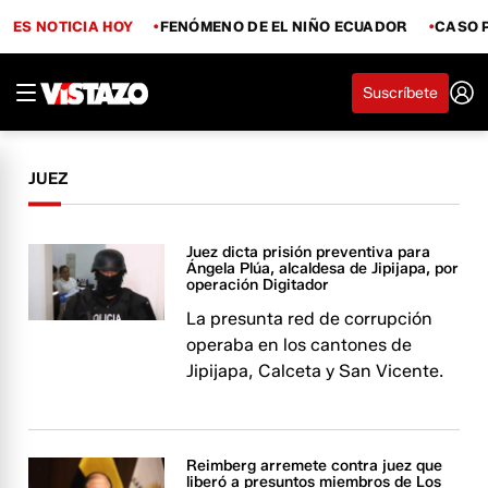
ES NOTICIA HOY
FENÓMENO DE EL NIÑO ECUADOR
CASO 
Suscríbete
JUEZ
Juez dicta prisión preventiva para
Ángela Plúa, alcaldesa de Jipijapa, por
operación Digitador
La presunta red de corrupción
operaba en los cantones de
Jipijapa, Calceta y San Vicente.
Reimberg arremete contra juez que
liberó a presuntos miembros de Los