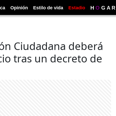
H
O
G
A
R
ica
Opinión
Estilo de vida
Estadio
ción Ciudadana deberá
io tras un decreto de