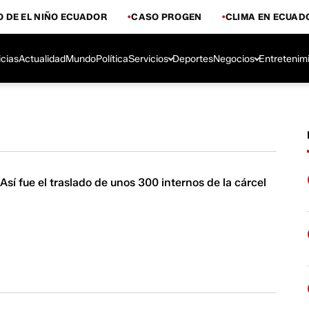
 DE EL NIÑO ECUADOR
CASO PROGEN
CLIMA EN ECUAD
icias
Actualidad
Mundo
Política
Servicios
Deportes
Negocios
Entretenim
 Así fue el traslado de unos 300 internos de la cárcel