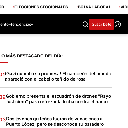
OR
ELECCIONES SECCIONALES
BOLSA LABORAL
VI
iento
Tendencias
Suscríbete
LO MÁS DESTACADO DEL DÍA
¡Gavi cumplió su promesa! El campeón del mundo
01
apareció con el cabello teñido de rosa
Gobierno presenta el escuadrón de drones "Rayo
02
Justiciero" para reforzar la lucha contra el narco
Dos jóvenes quiteños fueron de vacaciones a
03
Puerto López, pero se desconoce su paradero