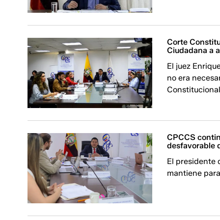
Corte Constit
Ciudadana a a
El juez Enriqu
no era necesar
Constitucional
CPCCS continú
desfavorable 
El presidente
mantiene para