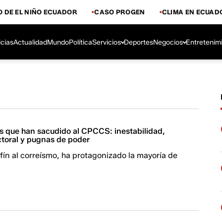
 DE EL NIÑO ECUADOR
CASO PROGEN
CLIMA EN ECUAD
icias
Actualidad
Mundo
Política
Servicios
Deportes
Negocios
Entretenim
s que han sacudido al CPCCS: inestabilidad,
ctoral y pugnas de poder
afín al correísmo, ha protagonizado la mayoría de