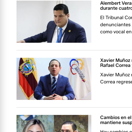
Alembert Vera
durante cuatro
El Tribunal Co
denunciantes 
como vocal en
Xavier Muñoz r
Rafael Correa y
Xavier Muñoz r
Correa regrese
Cambios en el
mantiene susp
Hay cambios e