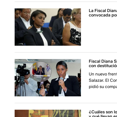
La Fiscal Dian
convocada po
Fiscal Diana 
con destituci
Un nuevo frent
Salazar. El Co
pidió su comparec
¿Cuáles son l
y qué llevan 