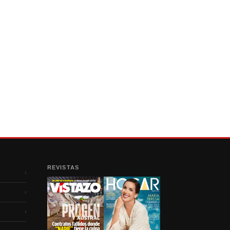
REVISTAS
›
›
›