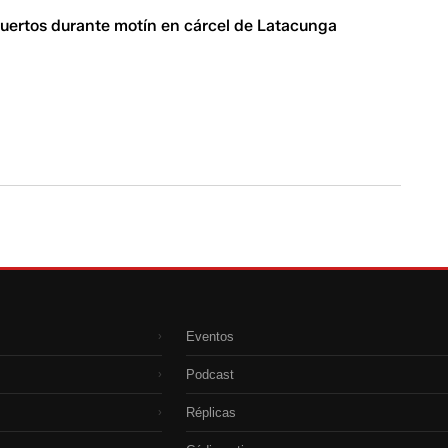
uertos durante motín en cárcel de Latacunga
Eventos
›
Podcast
›
Réplicas
›