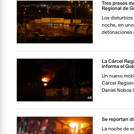
Tres presos mu
Regional de G
Los disturbios
noche, en uno
detonaciones d
La Cárcel Regi
informa el Go
Un nuevo motín
Cárcel Regiona
Daniel Noboa lo
Se reportan di
La noche de es