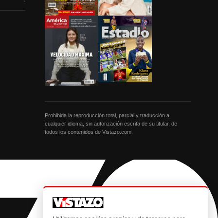
›
Prohibida la reproducción total, parcial y traducción a
cualquier idioma, sin autorización escrita de su titular, de
todos los contenidos de Vistazo.com.