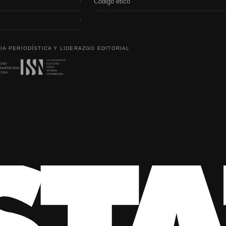
Código etico
›
›
IA PERIODÍSTICA Y LIDERAZGO EDITORIAL