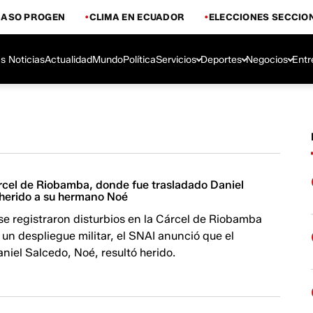
CASO PROGEN
CLIMA EN ECUADOR
ELECCIONES SECCIO
s Noticias
Actualidad
Mundo
Política
Servicios
Deportes
Negocios
Entr
árcel de Riobamba, donde fue trasladado Daniel
 herido a su hermano Noé
e registraron disturbios en la Cárcel de Riobamba
un despliegue militar, el SNAI anunció que el
iel Salcedo, Noé, resultó herido.