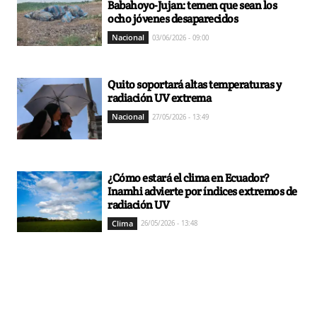
Babahoyo-Jujan: temen que sean los
ocho jóvenes desaparecidos
Nacional
03/06/2026 - 09:00
Quito soportará altas temperaturas y
radiación UV extrema
Nacional
27/05/2026 - 13:49
¿Cómo estará el clima en Ecuador?
Inamhi advierte por índices extremos de
radiación UV
Clima
26/05/2026 - 13:48