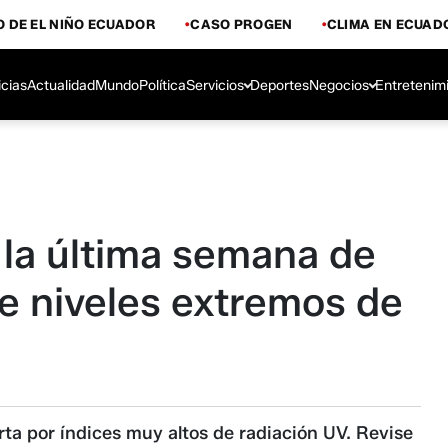
 DE EL NIÑO ECUADOR
CASO PROGEN
CLIMA EN ECUAD
icias
Actualidad
Mundo
Política
Servicios
Deportes
Negocios
Entretenim
 la última semana de
e niveles extremos de
ta por índices muy altos de radiación UV. Revise