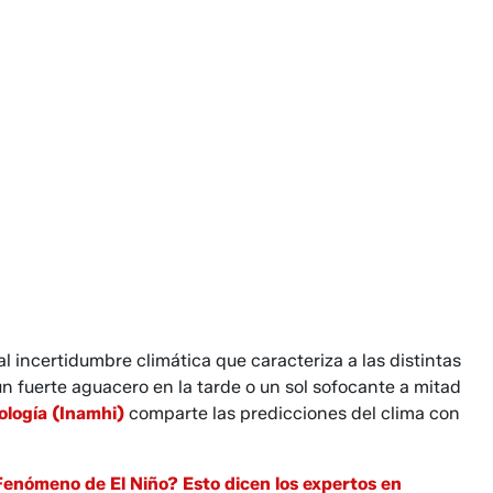
al incertidumbre climática que caracteriza a las distintas
un fuerte aguacero en la tarde o un sol sofocante a mitad
ología (Inamhi)
comparte las predicciones del clima con
Fenómeno de El Niño? Esto dicen los expertos en