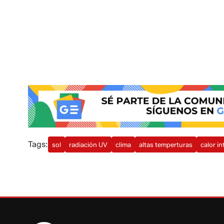
Tags:
sol
radiación UV
clima
altas temperturas
calor i