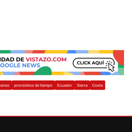
ntenso
pronóstico de tiempo
Ecuador
Sierra
Costa