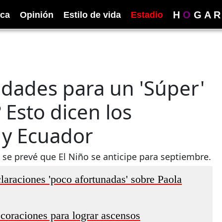
H
O
G
A
R
ica
Opinión
Estilo de vida
Estadio
idades para un 'Súper'
Esto dicen los
 y Ecuador
 se prevé que El Niño se anticipe para septiembre.
claraciones 'poco afortunadas' sobre Paola
ecoraciones para lograr ascensos