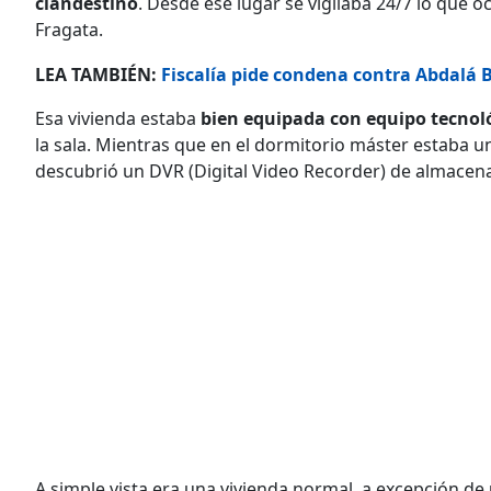
clandestino
. Desde ese lugar se vigilaba 24/7 lo que o
Fragata.
LEA TAMBIÉN:
Fiscalía pide condena contra Abdalá
Esa vivienda estaba
bien equipada con equipo tecnol
la sala. Mientras que en el dormitorio máster estaba u
descubrió un DVR (Digital Video Recorder) de almacen
A simple vista era una vivienda normal, a excepción de