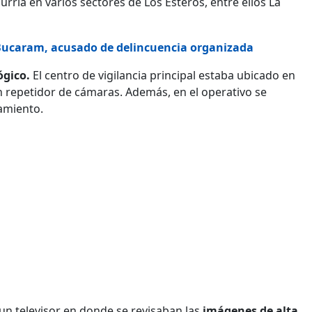
curría en varios sectores de Los Esteros, entre ellos La
 Bucaram, acusado de delincuencia organizada
ógico.
El centro de vigilancia principal estaba ubicado en
n repetidor de cámaras. Además, en el operativo se
amiento.
 un televisor en donde se revisaban las
imágenes de alta