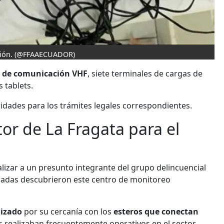
ión.
(@FFAAECUADOR)
s de comunicación VHF
, siete terminales de cargas de
 tablets.
idades para los trámites legales correspondientes.
tor de La Fragata para el
calizar a un presunto integrante del grupo delincuencial
rmadas descubrieron este centro de monitoreo
nizado
por su cercanía con los
esteros que conectan
os realizaban frecuentemente operativos en el sector,