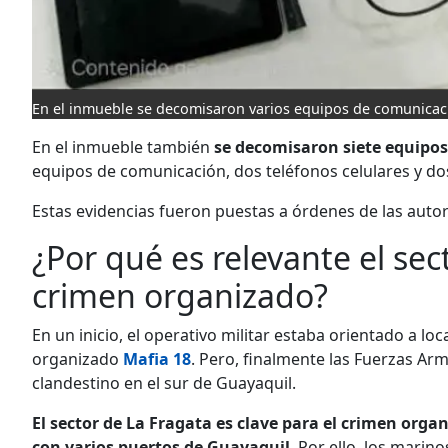
En el inmueble se decomisaron varios equipos de comunicac
En el inmueble también
se decomisaron siete equipo
equipos de comunicación, dos teléfonos celulares y dos
Estas evidencias fueron puestas a órdenes de las autor
¿Por qué es relevante el sec
crimen organizado?
En un inicio, el operativo militar estaba orientado a lo
organizado
Mafia 18
. Pero, finalmente las Fuerzas A
clandestino en el sur de Guayaquil.
El sector de La Fragata es clave para el crimen orga
con varios puertos de Guayaquil
. Por ello, los marin