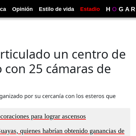
H
O
G
A
R
ica
Opinión
Estilo de vida
Estadio
rticulado un centro de
o con 25 cámaras de
rganizado por su cercanía con los esteros que
ecoraciones para lograr ascensos
uayas, quienes habrían obtenido ganancias de