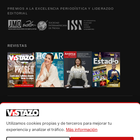
PREMIOS A LA EXCELENCIA PERIODÍSTICA Y LIDERAZGO
EDITORIAL
REVISTAS
Prohibida la reproducción total, parcial y traducción a cualquier idioma, sin
autorización escrita de su titular, de todos los contenidos de Vistazo.com.
Utilizamos cookies propias y de terceros para mejorar tu
experiencia y analizar el tráfico.
Más información