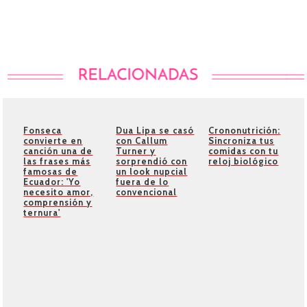
Fonseca
Dua Lipa se casó
Crononutrición:
convierte en
con Callum
Sincroniza tus
canción una de
Turner y
comidas con tu
las frases más
sorprendió con
reloj biológico
famosas de
un look nupcial
Ecuador: 'Yo
fuera de lo
necesito amor,
convencional
comprensión y
ternura'