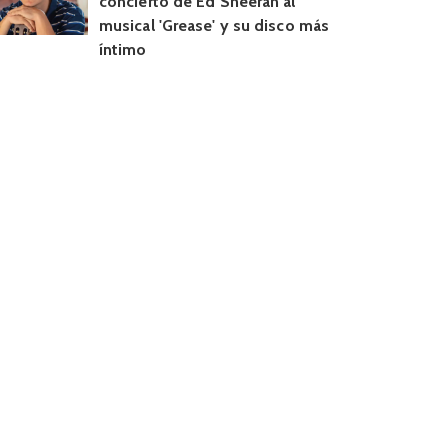
concierto de Ed Sheeran al
musical 'Grease' y su disco más
íntimo