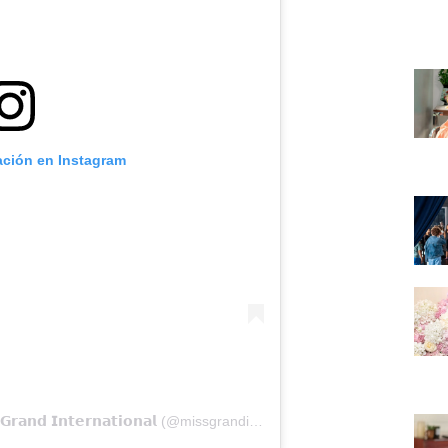
ación en Instagram
Una publicación compartida por 𝗠𝗶𝘀𝘀 𝗚𝗿𝗮𝗻𝗱 𝗜𝗻𝘁𝗲𝗿𝗻𝗮𝘁𝗶𝗼𝗻𝗮𝗹 (@missgrandinternational)