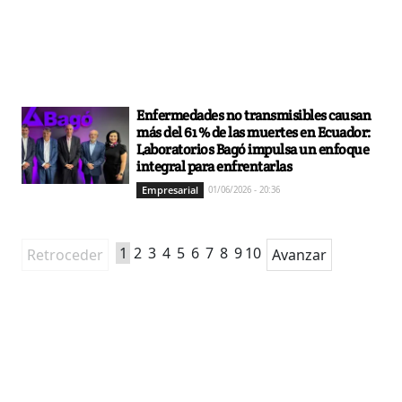
Enfermedades no transmisibles causan
más del 61 % de las muertes en Ecuador:
Laboratorios Bagó impulsa un enfoque
integral para enfrentarlas
Empresarial
01/06/2026 - 20:36
1
2
3
4
5
6
7
8
9
10
Retroceder
Avanzar