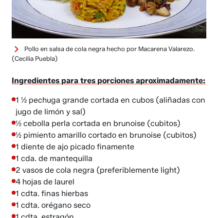
Pollo en salsa de cola negra hecho por Macarena Valarezo.
(Cecilia Puebla)
Ingredientes para tres porciones aproximadamente:
1 ½ pechuga grande cortada en cubos (aliñadas con
jugo de limón y sal)
½ cebolla perla cortada en brunoise (cubitos)
½ pimiento amarillo cortado en brunoise (cubitos)
1 diente de ajo picado finamente
1 cda. de mantequilla
2 vasos de cola negra (preferiblemente light)
4 hojas de laurel
1 cdta. finas hierbas
1 cdta. orégano seco
1 cdta. estragón