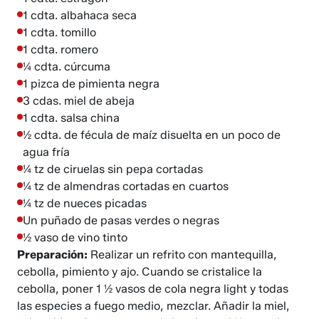
1 cdta. albahaca seca
1 cdta. tomillo
1 cdta. romero
¼ cdta. cúrcuma
1 pizca de pimienta negra
3 cdas. miel de abeja
1 cdta. salsa china
½ cdta. de fécula de maíz disuelta en un poco de
agua fría
¼ tz de ciruelas sin pepa cortadas
¼ tz de almendras cortadas en cuartos
¼ tz de nueces picadas
Un puñado de pasas verdes o negras
½ vaso de vino tinto
Preparación:
Realizar un refrito con mantequilla,
cebolla, pimiento y ajo. Cuando se cristalice la
cebolla, poner 1 ½ vasos de cola negra light y todas
las especies a fuego medio, mezclar. Añadir la miel,