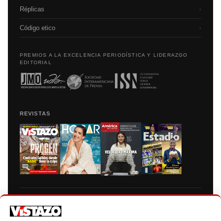
Réplicas
›
Código etico
›
PREMIOS A LA EXCELENCIA PERIODÍSTICA Y LIDERAZGO
EDITORIAL
REVISTAS
Prohibida la reproducción total, parcial y traducción a cualquier idioma, sin
autorización escrita de su titular, de todos los contenidos de Vistazo.com.