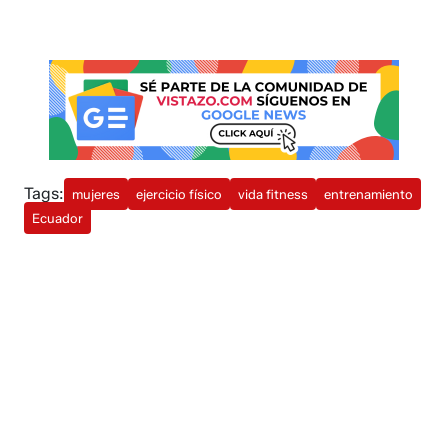
Tags:
mujeres
ejercicio físico
vida fitness
entrenamiento
Ecuador