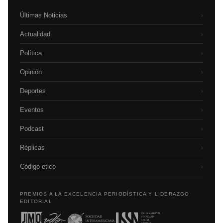
Últimas Noticias
›
Actualidad
›
Política
›
Opinión
›
Deportes
›
Eventos
›
Podcast
›
Réplicas
›
Código etico
›
PREMIOS A LA EXCELENCIA PERIODÍSTICA Y LIDERAZGO
EDITORIAL