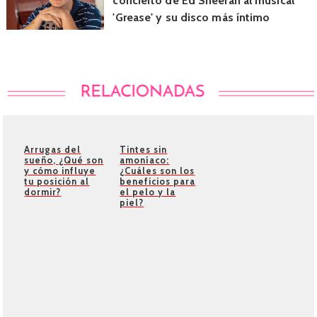
concierto de Ed Sheeran al musical
'Grease' y su disco más íntimo
Arrugas del
Tintes sin
sueño, ¿Qué son
amoníaco:
y cómo influye
¿Cuáles son los
tu posición al
beneficios para
dormir?
el pelo y la
piel?