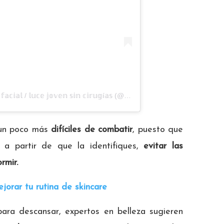
Una publicación compartida por 𝕪𝕠𝕘𝕒 𝕗𝕒𝕔𝕚𝕒𝕝 / 𝕝𝕦𝕔𝕖 𝕛𝕠𝕧𝕖𝕟 𝕤𝕚𝕟 𝕔𝕚𝕣𝕦𝕘í𝕒𝕤 (@yogafacialencasa)
 un poco más
difíciles de combatir
, puesto que
y a partir de que la identifiques,
evitar las
rmir.
jorar tu rutina de skincare
para descansar, expertos en belleza sugieren