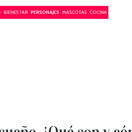
O
BIENESTAR
PERSONAJES
MASCOTAS
COCINA
sueño, ¿Qué son y có