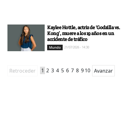
Kaylee Hottle, actriz de ‘Godzilla vs.
Kong’, muere a los 19 años en un
accidente de tráfico
Mundo
21/07/2026 - 14:30
1
2
3
4
5
6
7
8
9
10
Retroceder
Avanzar