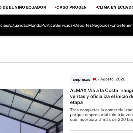
 DE EL NIÑO ECUADOR
CASO PROGEN
CLIMA EN ECUAD
icias
Actualidad
Mundo
Política
Servicios
Deportes
Negocios
Entretenim
07 Agosto, 2026
Empresas
ALMAX Vía a la Costa inaugu
ventas y oficializa el inicio
etapa
Tras completar la comercializaci
parque empresarial inició la ve
que incorporará más de 200 bod