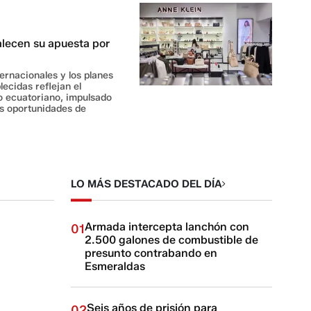
alecen su apuesta por
ernacionales y los planes
ecidas reflejan el
o ecuatoriano, impulsado
as oportunidades de
LO MÁS DESTACADO DEL DÍA
Armada intercepta lanchón con
01
2.500 galones de combustible de
presunto contrabando en
Esmeraldas
Seis años de prisión para
02