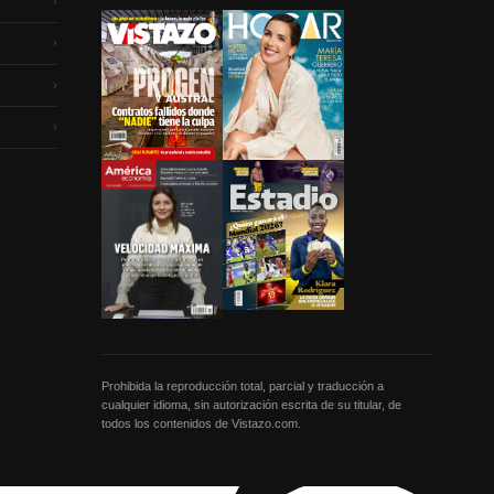
›
›
›
›
Prohibida la reproducción total, parcial y traducción a
cualquier idioma, sin autorización escrita de su titular, de
todos los contenidos de Vistazo.com.