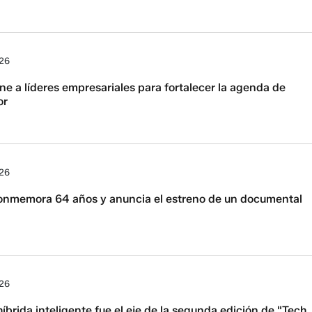
026
e a líderes empresariales para fortalecer la agenda de
or
026
nmemora 64 años y anuncia el estreno de un documental
026
íbrida inteligente fue el eje de la segunda edición de "Tech