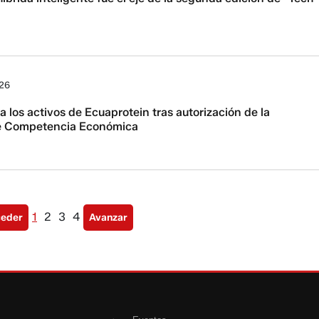
026
a los activos de Ecuaprotein tras autorización de la
e Competencia Económica
1
2
3
4
ceder
Avanzar