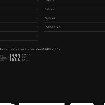
Eventos
›
Podcast
›
Réplicas
›
Código etico
›
›
IA PERIODÍSTICA Y LIDERAZGO EDITORIAL