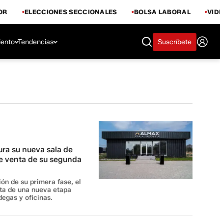
OR
ELECCIONES SECCIONALES
BOLSA LABORAL
VI
iento
Tendencias
Suscríbete
ra su nueva sala de
 de venta de su segunda
ón de su primera fase, el
nta de una nueva etapa
egas y oficinas.