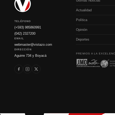
Últimas Noticias
Actualidad
Política
TELÉFONO
(+593) 985860991
Opinión
(042) 2327200
EMAIL
Deportes
webmaster@vistazo.com
DIRECCIÓN
PREMIOS A LA EXCELENC
Aguirre 734 y Boyacá