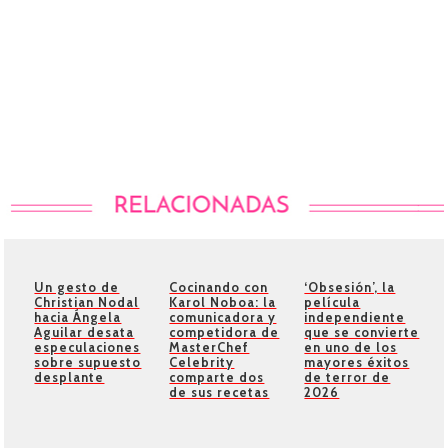
Un gesto de
Cocinando con
‘Obsesión’, la
Christian Nodal
Karol Noboa: la
película
hacia Ángela
comunicadora y
independiente
Aguilar desata
competidora de
que se convierte
especulaciones
MasterChef
en uno de los
sobre supuesto
Celebrity
mayores éxitos
desplante
comparte dos
de terror de
de sus recetas
2026