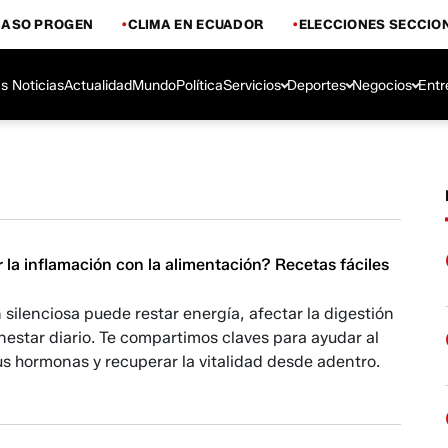
CASO PROGEN
CLIMA EN ECUADOR
ELECCIONES SECCIO
s Noticias
Actualidad
Mundo
Política
Servicios
Deportes
Negocios
Entr
la inflamación con la alimentación? Recetas fáciles
 silenciosa puede restar energía, afectar la digestión
ienestar diario. Te compartimos claves para ayudar al
tus hormonas y recuperar la vitalidad desde adentro.