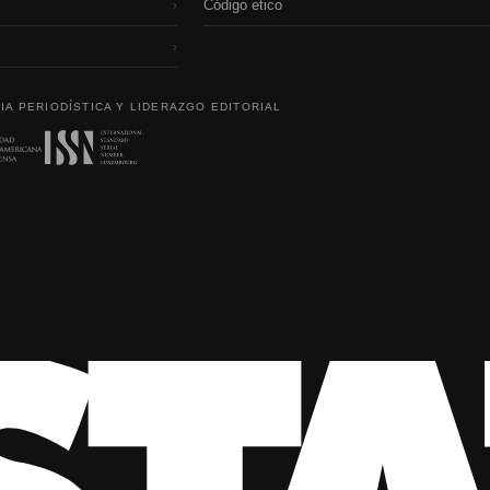
Código etico
›
›
IA PERIODÍSTICA Y LIDERAZGO EDITORIAL