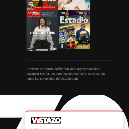
›
Prohibida la reproducción total, parcial y traducción a
cualquier idioma, sin autorización escrita de su titular, de
todos los contenidos de Vistazo.com.