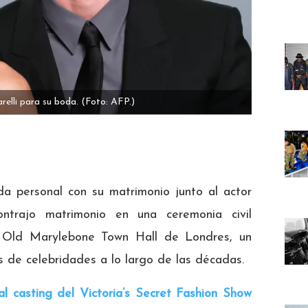
relli para su boda.
(Foto: AFP.)
da personal con su matrimonio junto al actor
ontrajo matrimonio en una ceremonia civil
o Old Marylebone Town Hall de Londres, un
 de celebridades a lo largo de las décadas.
al casting del Victoria’s Secret Fashion Show