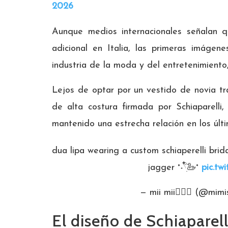
2026
Aunque medios internacionales señalan qu
adicional en Italia, las primeras imágen
industria de la moda y del entretenimiento,
Lejos de optar por un vestido de novia tra
de alta costura firmada por Schiaparell
mantenido una estrecha relación en los últ
dua lipa wearing a custom schiaperelli brida
jagger ˚˖𓍢ִ໋🦢˚
pic.t
— mii mii🧚🏾‍♀️ (@mi
El diseño de Schiaparel