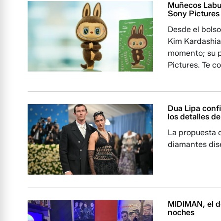
Muñecos Labubu
Sony Pictures
Desde el bolso
Kim Kardashian
momento; su p
Pictures. Te c
Dua Lipa conf
los detalles 
La propuesta o
diamantes dis
MIDIMAN, el d
noches