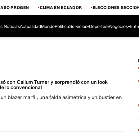
CASO PROGEN
CLIMA EN ECUADOR
ELECCIONES SECCIO
s Noticias
Actualidad
Mundo
Política
Servicios
Deportes
Negocios
Entr
asó con Callum Turner y sorprendió con un look
de lo convencional
 un blazer marfil, una falda asimétrica y un bustier en