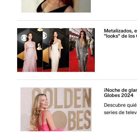
Metalizados, e
"looks" de lo
¡Noche de gla
Globes 2024
Descubre quié
series de tele