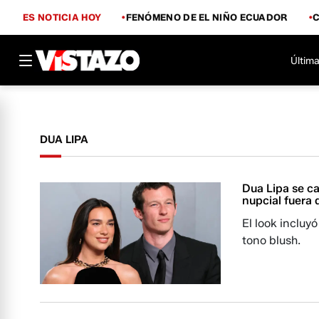
ES NOTICIA HOY
FENÓMENO DE EL NIÑO ECUADOR
Última
DUA LIPA
Dua Lipa se c
nupcial fuera 
El look incluyó
tono blush.